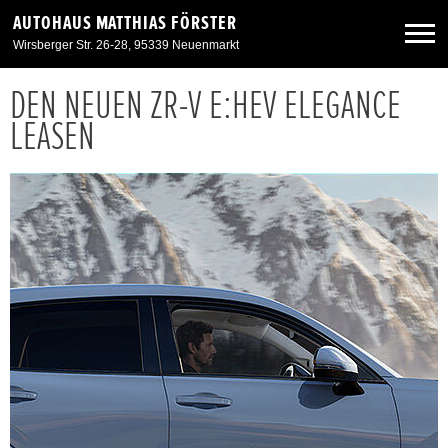
AUTOHAUS MATTHIAS FÖRSTER
Wirsberger Str. 26-28, 95339 Neuenmarkt
DEN NEUEN ZR-V E:HEV ELEGANCE
Neuwagen
LEASEN
Gebrauchtwagen
Angebote
Service & Zubehör
Unser Autohaus