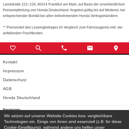
Landstraße 222–226, 60314 Frankfurt am Main, auf Basis der unverbindlichen
Preisempfehlung von Honda Deutschland. Angebot gültig bis auf Weiteres; bei
entsprechender Bonität bei allen teilnehmenden Honda Vertragshändlern.
** Preisvorteil des Leasingbetrages im Vergleich zum Fahrzeugpreis inkl. der
anfallenden Frachtkosten.
Kontakt
Impressum
Datenschutz
AGB
Honda Deutschland
Neuwagen
Wir setzen auf unserer Website Cookies bzw. vergleichbare
Honda Neuwagen
Technologien ein. Einige von ihnen sind essenziell (z.B. für diese
Gebrauchtwagen
Cookie-Einwilligung), während andere uns helfen unser