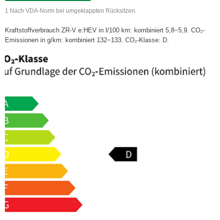
1 Nach VDA-Norm bei umgeklappten Rücksitzen.
Kraftstoffverbrauch ZR-V e:HEV in l/100 km: kombiniert 5,8−5,9. CO₂-
Emissionen in g/km: kombiniert 132−133. CO₂-Klasse: D.