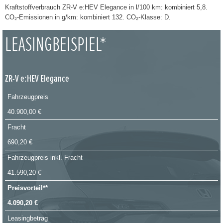
Kraftstoffverbrauch ZR-V e:HEV Elegance in l/100 km: kombiniert 5,8.
CO₂-Emissionen in g/km: kombiniert 132. CO₂-Klasse: D.
LEASINGBEISPIEL*
ZR-V e:HEV Elegance
Fahrzeugpreis
40.900,00 €
Fracht
690,20 €
Fahrzeugpreis inkl. Fracht
41.590,20 €
Preisvorteil**
4.090,20 €
Leasingbetrag