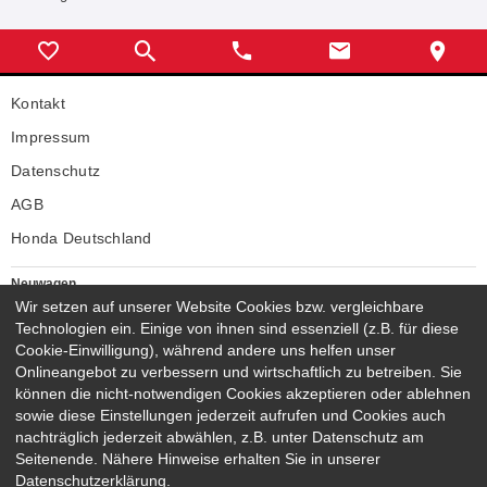
Kontakt
Impressum
Datenschutz
AGB
Honda Deutschland
Neuwagen
Wir setzen auf unserer Website Cookies bzw. vergleichbare
Honda Neuwagen
Technologien ein. Einige von ihnen sind essenziell (z.B. für diese
Gebrauchtwagen
Cookie-Einwilligung), während andere uns helfen unser
Honda Gebrauchtwagen
Onlineangebot zu verbessern und wirtschaftlich zu betreiben. Sie
Honda Vorführwagen
können die nicht-notwendigen Cookies akzeptieren oder ablehnen
Gesamtbestand
sowie diese Einstellungen jederzeit aufrufen und Cookies auch
nachträglich jederzeit abwählen, z.B. unter Datenschutz am
NEUWAGENMODELLE
Seitenende. Nähere Hinweise erhalten Sie in unserer
HONDA JAZZ E:HEV
HONDA CIVIC E:HEV
Datenschutzerklärung.