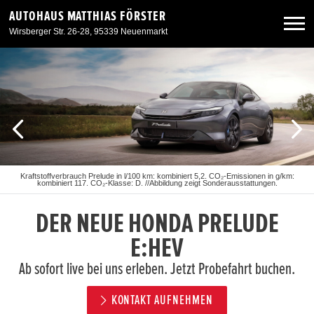
AUTOHAUS MATTHIAS FÖRSTER
Wirsberger Str. 26-28, 95339 Neuenmarkt
Neuwagen
Gebrauchtwagen
Angebote
Kraftstoffverbrauch Prelude in l/100 km: kombiniert 5,2. CO₂-Emissionen in g/km:
kombiniert 117. CO₂-Klasse: D. //Abbildung zeigt Sonderausstattungen.
Service & Zubehör
DER NEUE HONDA PRELUDE
Unser Autohaus
E:HEV
Ab sofort live bei uns erleben. Jetzt Probefahrt buchen.
KONTAKT AUFNEHMEN